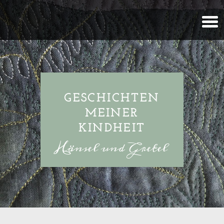
Seite wählen
GESCHICHTEN
MEINER
KINDHEIT
Hänsel und Gretel