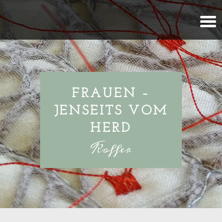
Seite wählen
FRAUEN –
JENSEITS VOM
HERD
Koffer